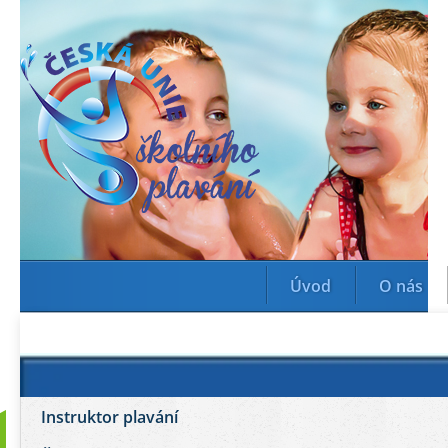
Úvod
O nás
Instruktor plavání