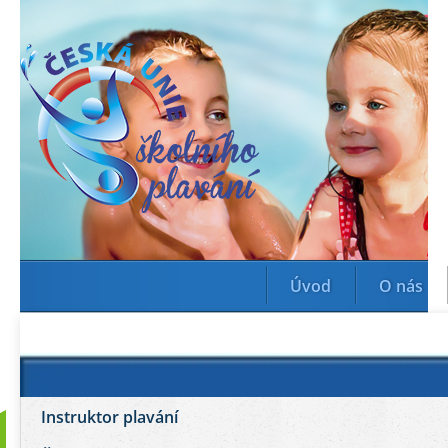
Úvod
O nás
Instruktor plavání