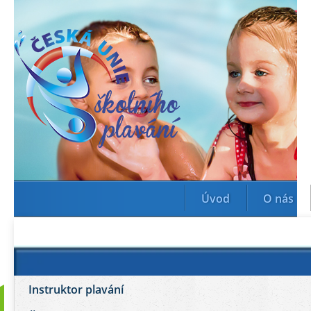
Úvod
O nás
Instruktor plavání