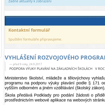
Žádné aktuality k zobrazení
Kontaktní formulář
Spuštění formuláře připravujeme.
VYHLÁŠENÍ ROZVOJOVÉHO PROGRAMU
před 9 roky, 24.9.2017
PODPORA VÝUKY PLAVÁNÍ NA ZÁKLADNÍCH ŠKOLÁCH V ROC
Ministerstvo školství, mládeže a tělovýchovy vyhlaš
programu na podporu výuky plavání podle § 171 
vyšším odborném a jiném vzdělávání (školský zákon),
Škola předává Podklady pro podání žádosti o přiděl
prostřednictvím webové aplikace na webových stránk