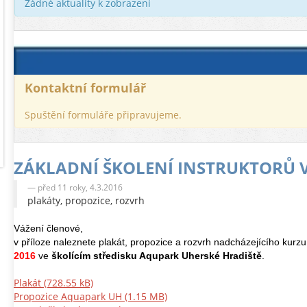
Žádné aktuality k zobrazení
Kontaktní formulář
Spuštění formuláře připravujeme.
ZÁKLADNÍ ŠKOLENÍ INSTRUKTORŮ 
před 11 roky, 4.3.2016
plakáty, propozice, rozvrh
Vážení členové,
v příloze naleznete plakát, propozice a rozvrh nadcházejícího kurzu
2016
ve
školícím
středisku Aqupark Uherské Hradiště
.
Plakát
(728.55 kB)
Propozice Aquapark UH
(1.15 MB)