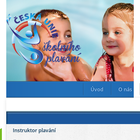
Úvod
O nás
Instruktor plavání